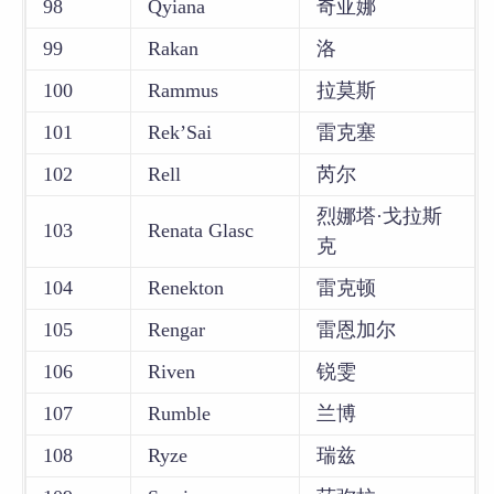
98
Qyiana
奇亚娜
99
Rakan
洛
100
Rammus
拉莫斯
101
Rek’Sai
雷克塞
102
Rell
芮尔
烈娜塔·戈拉斯
103
Renata Glasc
克
104
Renekton
雷克顿
105
Rengar
雷恩加尔
106
Riven
锐雯
107
Rumble
兰博
108
Ryze
瑞兹