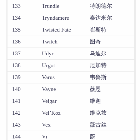
133
Trundle
特朗德尔
134
Tryndamere
泰达米尔
135
Twisted Fate
崔斯特
136
Twitch
图奇
137
Udyr
乌迪尔
138
Urgot
厄加特
139
Varus
韦鲁斯
140
Vayne
薇恩
141
Veigar
维迦
142
Vel’Koz
维克兹
143
Vex
薇古丝
144
Vi
蔚