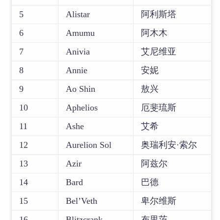
5
Alistar
阿利斯塔
6
Amumu
阿木木
7
Anivia
艾尼维亚
8
Annie
安妮
9
Ao Shin
敖兴
10
Aphelios
厄斐琉斯
11
Ashe
艾希
12
Aurelion Sol
奥瑞利安·索尔
13
Azir
阿兹尔
14
Bard
巴德
15
Bel’Veth
卑尔维斯
16
Blitzcrank
布里茨