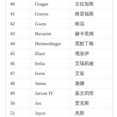
40
Gragas
古拉加斯
41
Graves
格雷福斯
42
Gwen
格温
43
Hecarim
赫卡里姆
44
Heimerdinger
黑默丁格
45
Illaoi
俄洛伊
46
Irelia
艾瑞莉娅
47
Ivern
艾翁
48
Janna
迦娜
49
Jarvan IV
嘉文四世
50
Jax
贾克斯
51
Jayce
杰斯