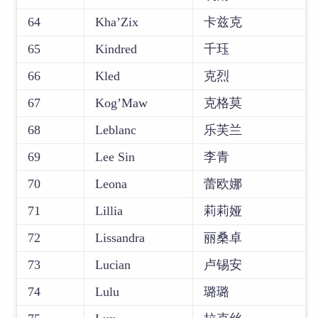
64
Kha’Zix
卡兹克
65
Kindred
千珏
66
Kled
克烈
67
Kog’Maw
克格莫
68
Leblanc
乐芙兰
69
Lee Sin
李青
70
Leona
蕾欧娜
71
Lillia
莉莉娅
72
Lissandra
丽桑卓
73
Lucian
卢锡安
74
Lulu
璐璐